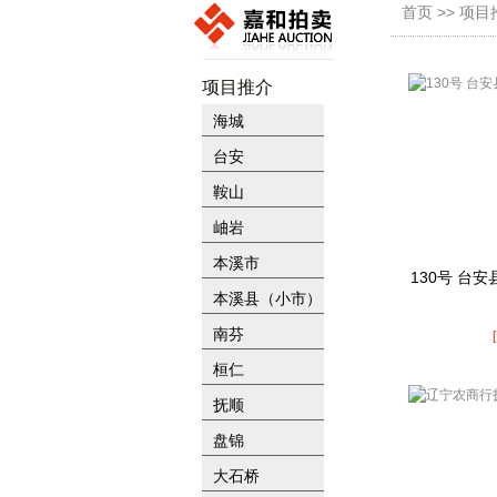
首页 >> 项
项目推介
海城
台安
鞍山
岫岩
本溪市
130号 台
本溪县（小市）
南芬
桓仁
抚顺
盘锦
大石桥