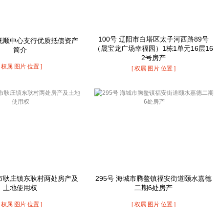
100号 辽阳市白塔区太子河西路89号
抚顺中心支行优质抵债资产
（晟宝龙广场幸福园）1栋1单元16层16
简介
2号房产
[ 权属 图片 位置 ]
[ 权属 图片 位置 ]
城市耿庄镇东耿村两处房产及
295号 海城市腾鳌镇福安街道颐水嘉德
土地使用权
二期6处房产
[ 权属 图片 位置 ]
[ 权属 图片 位置 ]