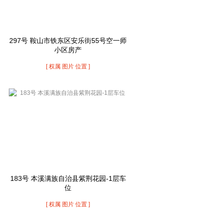
297号 鞍山市铁东区安乐街55号空一师
小区房产
[ 权属 图片 位置 ]
183号 本溪满族自治县紫荆花园-1层车
位
[ 权属 图片 位置 ]