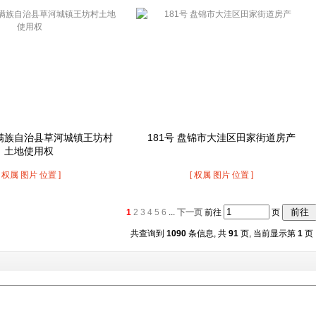
溪满族自治县草河城镇王坊村
181号 盘锦市大洼区田家街道房产
土地使用权
[ 权属 图片 位置 ]
[ 权属 图片 位置 ]
1
2
3
4
5
6
...
下一页
前往
页
共查询到
1090
条信息, 共
91
页, 当前显示第
1
页