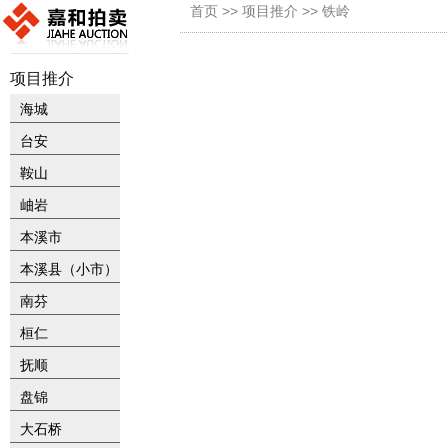
首页 >> 项目推介 >> 铁岭
项目推介
海城
台安
鞍山
岫岩
本溪市
本溪县（小市）
南芬
桓仁
抚顺
盘锦
大石桥