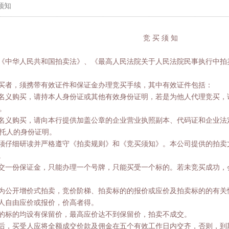
买须知
竞 买 须 知
按《中华人民共和国拍卖法》、《最高人民法院关于人民法院民事执行中拍
竞买者，须携带有效证件和保证金办理竞买手续，其中有效证件包括：
人名义购买，请持本人身份证或其他有效身份证明，若是为他人代理竞买，
。
业名义购买，请向本行提供加盖公章的企业营业执照副本、代码证和企业法
托人的身份证明。
必须仔细研读并严格遵守《拍卖规则》和《竞买须知》。本公司提供的拍卖
。
每交一份保证金，只能办理一个号牌，只能买受一个标的。若未竞买成功，
卖为公开增价式拍卖，竞价阶梯、拍卖标的的报价或应价及拍卖标的的有关
人自由应价或报价，价高者得。
卖的标的均设有保留价，最高应价达不到保留价，拍卖不成交。
交后，买受人应将全额成交价款及佣金在五个有效工作日内交齐，否则，到