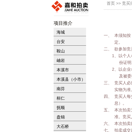
首页 >> 竞
项目推介
海城
一、 本须知
台安
定。
二、 欲参加
鞍山
1、以个
岫岩
份证明
2、以企
本溪市
及被委
本溪县（小市）
三、 竞买人
南芬
实物为准
四、 竞买人
桓仁
息）。
抚顺
五、 本次拍
准。竞买
盘锦
六、 本次拍
大石桥
七、 拍卖成