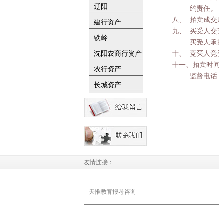
辽阳
约责任。
八、 拍卖成
建行资产
九、 买受人
铁岭
买受人承
十、 竞买人
沈阳农商行资产
十一、拍卖时
农行资产
监督电话
长城资产
友情连接：
天惟教育报考咨询