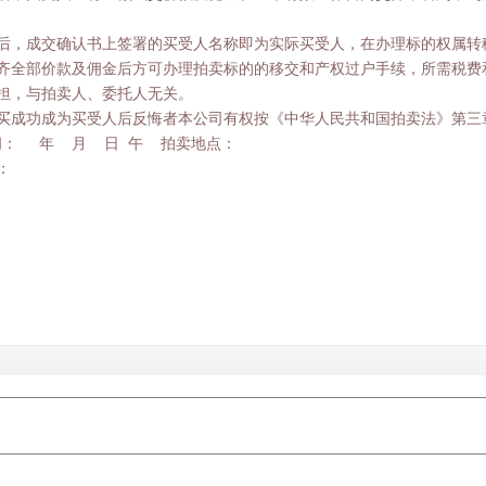
交后，成交确认书上签署的买受人名称即为实际买受人，在办理标的权属转
交齐全部价款及佣金后方可办理拍卖标的的移交和产权过户手续，所需税费
担，与拍卖人、委托人无关。
竞买成功成为买受人后反悔者本公司有权按《中华人民共和国拍卖法》第三
间： 年 月 日 午 拍卖地点：
：