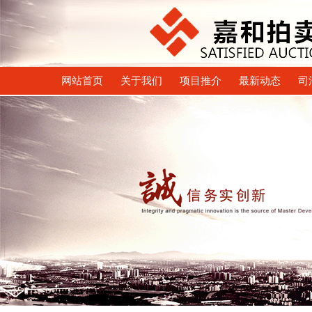
网站首页
关于我们
项目推介
最新动态
司