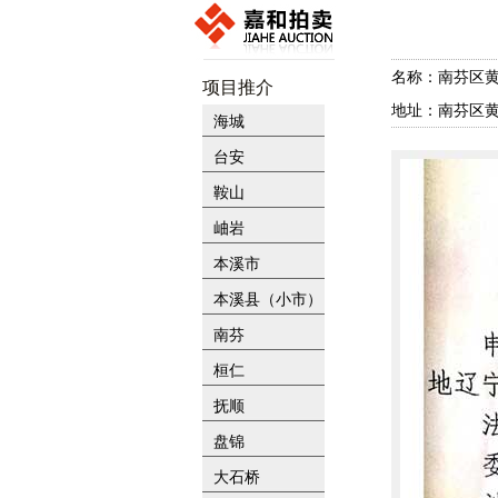
名称：南芬区
项目推介
地址：南芬区
海城
台安
鞍山
岫岩
本溪市
本溪县（小市）
南芬
桓仁
抚顺
盘锦
大石桥