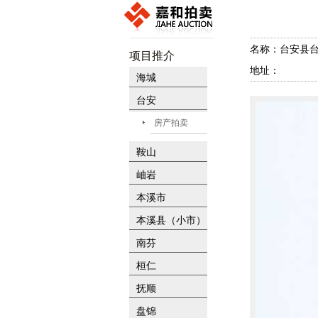
名称：台安县台
项目推介
地址：
海城
台安
房产拍卖
鞍山
岫岩
本溪市
本溪县（小市）
南芬
桓仁
抚顺
盘锦