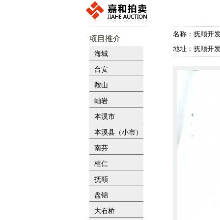
名称：抚顺开发
项目推介
地址：抚顺开
海城
台安
鞍山
岫岩
本溪市
本溪县（小市）
南芬
桓仁
抚顺
盘锦
大石桥