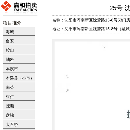
25号 
名称：沈阳市浑南新区沈营路15-8号53门
项目推介
地址：沈阳市浑南新区沈营路15-8号（融
海城
台安
鞍山
岫岩
本溪市
本溪县（小市）
南芬
桓仁
抚顺
盘锦
大石桥