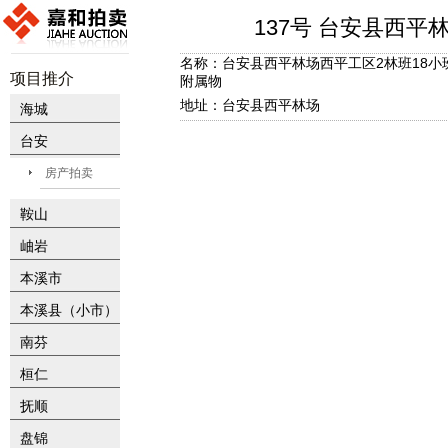
137号 台安县西
名称：台安县西平林场西平工区2林班18小
项目推介
附属物
地址：台安县西平林场
海城
台安
房产拍卖
鞍山
岫岩
本溪市
本溪县（小市）
南芬
桓仁
抚顺
盘锦