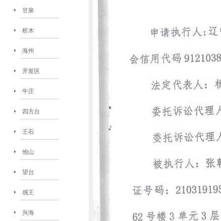
甘泉
析木
海州
开发区
牛庄
四方台
王石
他山
望台
感王
兴海