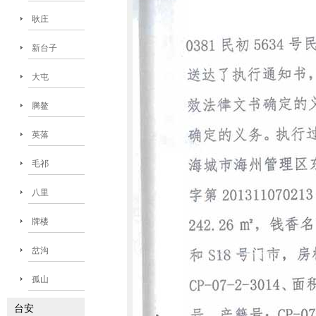
耿庄
新台子
大屯
腾鳌
英落
毛祁
八里
牌楼
岔沟
孤山
台安