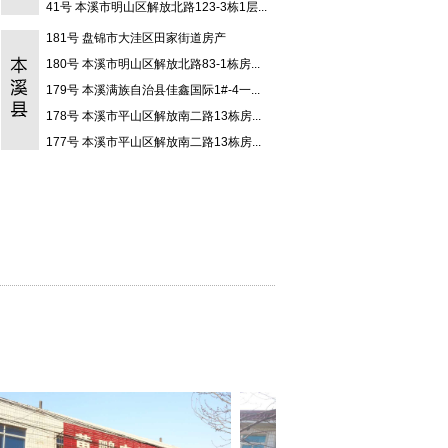
41号 本溪市明山区解放北路123-3栋1层...
182号 本溪满族自治县草河城镇王坊村...
40号 本溪溪湖街滨河北路房产及土地使...
181号 盘锦市大洼区田家街道房产
39号 南芬区郭家街道办事处解放村林权
180号 本溪市明山区解放北路83-1栋房...
38号 本溪县政府路商业用房2处
179号 本溪满族自治县佳鑫国际1#-4一...
37号 本溪县南甸镇东明村商业用房
178号 本溪市平山区解放南二路13栋房...
36号 本溪县小市镇碱厂堡村办公用房
177号 本溪市平山区解放南二路13栋房...
35号 本溪县南甸镇沟口村营业用房
176号 本溪满族自治县滨河西路A组4\5...
34号 南芬区郭家街道办事处永安村林权
175号 本溪满族自治县育才街22号正佳...
33号 南芬区黄柏村头道沟林权
174号 本溪满族自治县碱厂镇王崴村房...
32号 本溪市满族自治县赛梨寨村二组林...
173号 本溪满族自治县天著西路24-1#-...
31号 思山岭乡黄柏峪村林权
172号 本溪满族自治县小市镇嘉乐园12...
30号 本溪市明山区解放北路19栋7-10层...
171号 大连市沙河口区太原街124号、1...
29号 本溪市平山区解放南二路38栋2层...
170号 本溪市明山区地工路47栋房产
28号 本溪市南芬区思山岭街道办事处国...
169号 本溪市明山区体育路14栋房产
47号 本溪满族自治县小市镇紫荆花园-...
168号 本溪满族自治县小市镇春光路42...
46号 本溪满族自治县小市镇政府路46-...
167号 本溪满族自治县小市镇长江路52...
45号 本溪满族自治县长江路392#-01、...
166号 本溪满族自治县小市镇长江路54...