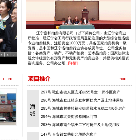
辽宁嘉和拍卖有限公司（以下简称公司）由辽宁省商业
厅批准，经辽宁省工商行政管理局登记注册的大型综合性省级
专业拍卖机构。注册资金1000万元，具备国家拍卖机构一级
资质，是中国和辽宁省拍卖行业协会成员单位。 公司业务包
括：各类资产，动产、不动产拍卖；艺术品拍卖；国家法律法
5
6
7
规允许经营的有形资产和无形资产拍卖业务；并提供相关投资
公司吴坚
咨询服务。公司办公场...
[详情]
情况。
299号 鞍山市铁西区宁远屯镇小台子村房产及土地使...
298号 海城市经济技术开发区二台子委希望宜城房产...
297号 鞍山市铁东区安乐街55号空一师小区房产
296号 海城市耿庄镇东耿村两处房产及土地使用权
295号 海城市腾鳌镇福安街道颐水嘉德二期6处房产
294号 海城市北关街骏都国际门市
149号 台安县大庆路西段路北自来水公司开发楼东一...
293号 海城市南台镇王二官村房产及土地使用权
148号 台安县台东区杨树村房产
292号 鞍山市立山区体育馆北2处房产
147号 台安镇繁荣街北段路东房产