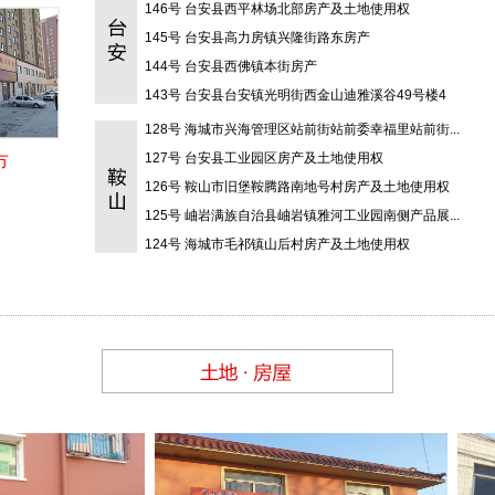
291号 鞍山市千山区鞍腾路房产及土地使用权
146号 台安县西平林场北部房产及土地使用权
290号 铁西开发区二台委
145号 台安县高力房镇兴隆街路东房产
289号 海城市八里镇粮库综合一号楼南数第五个商业...
144号 台安县西佛镇本街房产
130号 台安县台大路南工业园区房产及土地使用权
288号 海城市兴海管理区钢铁村委会房产
143号 台安县台安镇光明街西金山迪雅溪谷49号楼4
129号 台安县台北区唐家村房产及土地使用权
287号 海城市接文镇宋家村办公用房
层...
142号 台安县台安镇大庆路东段路北金帝大市场第21...
128号 海城市兴海管理区站前街站前委幸福里站前街...
286号 海城市海洲管理区北关街合力委房产
141号 台安镇台盘路38号美伦堡房产2处
127号 台安县工业园区房产及土地使用权
市
285号 海城市中小镇中小村房产及土地使用权
140号 台安县金山圣莫丽湾57号楼1单元7层3号房产...
126号 鞍山市旧堡鞍腾路南地号村房产及土地使用权
284号 海城南关
139号 台安县富家镇新华农场辽河滩地
125号 岫岩满族自治县岫岩镇雅河工业园南侧产品展...
283号 台安县振兴路北（原劳动大厦）房产
138号 台安县西平林场西平工区3林班3小班土地承包...
124号 海城市毛祁镇山后村房产及土地使用权
282号 海城市腾鳌温泉管理区东四方台居委会房产
137号 台安县西平林场西平工区2林班18小班土地承
123号 鞍山市铁东区解放东路351栋-1层3号、9号车
281号 海城市牌楼镇海镁机电2号海镁街97-S17号、
包...
136号 台安县西平村十组房西及西平村五组南林地土...
位...
122号 海城市西柳镇坯厂村房产及土地使用权
S...
280号 鞍山市铁东区科技路139-14号房产
135号 台安县台盘路南城郊乡黑渔村委会西房产
121号 鞍山市铁西区九道街178栋38处房产
299号 鞍山市铁西区宁远屯镇小台子村房产及土地使...
133号 台安县西佛镇东佛村门市楼（阳光宝贝）
120号 海城市海州管理区北关街合力委弘际公寓卫士...
298号 海城市经济技术开发区二台子委希望宜城房产...
132号 台安县八角台街道老边村土地及鱼塘承包经营...
119号 鞍山市高新区深峪路33号房产
297号 鞍山市铁东区安乐街55号空一师小区房产
92-6号 台安县黄沙坨镇黄沙坨村四组房产
118号 台安县西佛镇双庙子村四组房产及土地使用权
296号 海城市耿庄镇东耿村两处房产及土地使用权
131号 台安县高力房镇长安路南门市楼
117号 鞍山市铁东区二一九路5-S1至S8八处房产...
295号 海城市腾鳌镇福安街道颐水嘉德二期6处房产
129号 台安县台安镇繁荣街西大庆路回迁D-7号楼东7...
116号 鞍山市铁西区人民路4号楼1-23轴3处网点...
294号 海城市北关街骏都国际门市