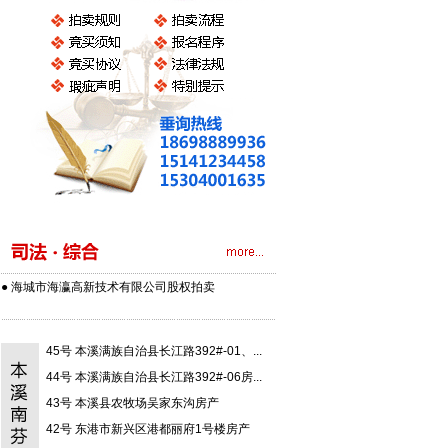
● 海城市海瀛高新技术有限公司股权拍卖
47号 本溪满族自治县小市镇紫荆花园-...
46号 本溪满族自治县小市镇政府路46-...
45号 本溪满族自治县长江路392#-01、...
44号 本溪满族自治县长江路392#-06房...
43号 本溪县农牧场吴家东沟房产
42号 东港市新兴区港都丽府1号楼房产
183号 本溪满族自治县紫荆花园-1层车...