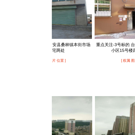
重点关注-2号标的 台安县桑林镇本街市场
重点关注-3号标的 台安镇光
内的商宅两处
小区15号楼四单元住
[ 权属 图片 位置 ]
[ 权属 图片 位置 ]