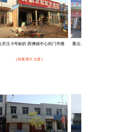
44号 本溪满族自治县长江路392#-06房...
165号 本溪满族自治县小市镇长江路39...
43号 本溪县农牧场吴家东沟房产
164号 本溪满族自治县小市镇佳鑫国际...
42号 东港市新兴区港都丽府1号楼房产
183号 本溪满族自治县紫荆花园-1层车...
41号 本溪市明山区解放北路123-3栋1层...
182号 本溪满族自治县草河城镇王坊村...
40号 本溪溪湖街滨河北路房产及土地使...
181号 盘锦市大洼区田家街道房产
39号 南芬区郭家街道办事处解放村林权
180号 本溪市明山区解放北路83-1栋房...
5号标的 西佛镇中心街门市楼
重点关注-6号标的 台安县高力房镇兴隆街
38号 本溪县政府路商业用房2处
179号 本溪满族自治县佳鑫国际1#-4一...
路西门市楼
37号 本溪县南甸镇东明村商业用房
178号 本溪市平山区解放南二路13栋房...
[ 权属 图片 位置 ]
[ 权属 图片 位置 ]
36号 本溪县小市镇碱厂堡村办公用房
177号 本溪市平山区解放南二路13栋房...
35号 本溪县南甸镇沟口村营业用房
176号 本溪满族自治县滨河西路A组4\5...
34号 南芬区郭家街道办事处永安村林权
175号 本溪满族自治县育才街22号正佳...
33号 南芬区黄柏村头道沟林权
174号 本溪满族自治县碱厂镇王崴村房...
32号 本溪市满族自治县赛梨寨村二组林...
173号 本溪满族自治县天著西路24-1#-...
31号 思山岭乡黄柏峪村林权
172号 本溪满族自治县小市镇嘉乐园12...
30号 本溪市明山区解放北路19栋7-10层...
171号 大连市沙河口区太原街124号、1...
29号 本溪市平山区解放南二路38栋2层...
170号 本溪市明山区地工路47栋房产
28号 本溪市南芬区思山岭街道办事处国...
169号 本溪市明山区体育路14栋房产