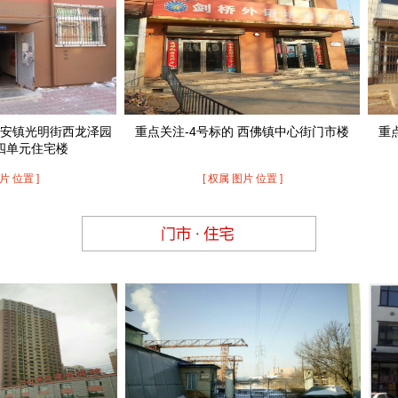
149号 台安县大庆路西段路北自来水公司开发楼东一...
115号 鞍山市千山区南三环路630号房产及土地使用
293号 海城市南台镇王二官村房产及土地使用权
148号 台安县台东区杨树村房产
权...
114号 海城市海州管理区北关街红星委红星五组团红...
292号 鞍山市立山区体育馆北2处房产
147号 台安镇繁荣街北段路东房产
113号 海城市东四镇东四村房产及土地使用权
291号 鞍山市千山区鞍腾路房产及土地使用权
146号 台安县西平林场北部房产及土地使用权
112号 鞍山市铁东区汇园大道138栋6层11号房产...
290号 铁西开发区二台委
145号 台安县高力房镇兴隆街路东房产
111号 鞍山市铁东区中华南路146栋1-3层S5号房产...
289号 海城市八里镇粮库综合一号楼南数第五个商业...
144号 台安县西佛镇本街房产
130号 台安县台大路南工业园区房产及土地使用权
明街西龙泽园
重点关注-4号标的 西佛镇中心街门市楼
重点关注-
288号 海城市兴海管理区钢铁村委会房产
143号 台安县台安镇光明街西金山迪雅溪谷49号楼4
129号 台安县台北区唐家村房产及土地使用权
宅楼
287号 海城市接文镇宋家村办公用房
层...
142号 台安县台安镇大庆路东段路北金帝大市场第21...
128号 海城市兴海管理区站前街站前委幸福里站前街...
[ 权属 图片 位置 ]
286号 海城市海洲管理区北关街合力委房产
141号 台安镇台盘路38号美伦堡房产2处
127号 台安县工业园区房产及土地使用权
285号 海城市中小镇中小村房产及土地使用权
140号 台安县金山圣莫丽湾57号楼1单元7层3号房产...
126号 鞍山市旧堡鞍腾路南地号村房产及土地使用权
284号 海城南关
139号 台安县富家镇新华农场辽河滩地
125号 岫岩满族自治县岫岩镇雅河工业园南侧产品展...
283号 台安县振兴路北（原劳动大厦）房产
138号 台安县西平林场西平工区3林班3小班土地承包...
124号 海城市毛祁镇山后村房产及土地使用权
282号 海城市腾鳌温泉管理区东四方台居委会房产
137号 台安县西平林场西平工区2林班18小班土地承
123号 鞍山市铁东区解放东路351栋-1层3号、9号车
281号 海城市牌楼镇海镁机电2号海镁街97-S17号、
包...
136号 台安县西平村十组房西及西平村五组南林地土...
位...
122号 海城市西柳镇坯厂村房产及土地使用权
S...
280号 鞍山市铁东区科技路139-14号房产
135号 台安县台盘路南城郊乡黑渔村委会西房产
121号 鞍山市铁西区九道街178栋38处房产
133号 台安县西佛镇东佛村门市楼（阳光宝贝）
120号 海城市海州管理区北关街合力委弘际公寓卫士...
132号 台安县八角台街道老边村土地及鱼塘承包经营...
119号 鞍山市高新区深峪路33号房产
92-6号 台安县黄沙坨镇黄沙坨村四组房产