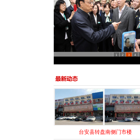
1
2
3
4
2014年3月李克强总理到辽宁考察期间与我
伟总经理亲切交谈，了解企业经营发展
台安县转盘南侧门市楼