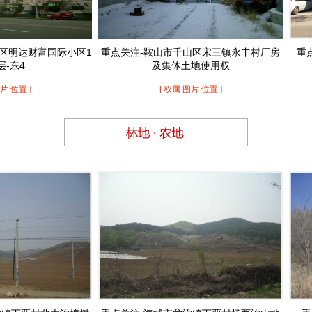
118号 台安县西佛镇双庙子村四组房产及土地使用权
131号 台安县高力房镇长安路南门市楼
117号 鞍山市铁东区二一九路5-S1至S8八处房产...
129号 台安县台安镇繁荣街西大庆路回迁D-7号楼东7...
116号 鞍山市铁西区人民路4号楼1-23轴3处网点...
富国际小区1
重点关注-鞍山市千山区宋三镇永丰村厂房
重点关注-
115号 鞍山市千山区南三环路630号房产及土地使用
及集体土地使用权
权...
114号 海城市海州管理区北关街红星委红星五组团红...
[ 权属 图片 位置 ]
113号 海城市东四镇东四村房产及土地使用权
112号 鞍山市铁东区汇园大道138栋6层11号房产...
111号 鞍山市铁东区中华南路146栋1-3层S5号房产...